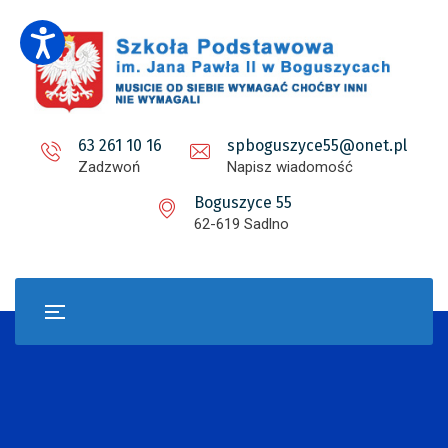
63 261 10 16
spboguszyce55@onet.pl
Zadzwoń
Napisz wiadomość
Boguszyce 55
62-619 Sadlno