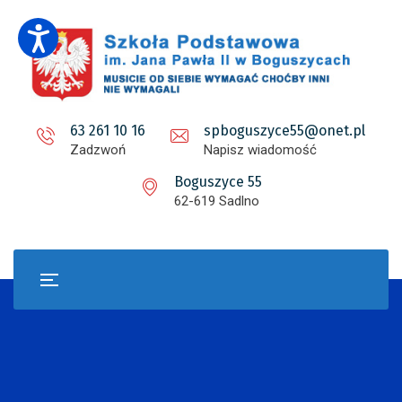
63 261 10 16
spboguszyce55@onet.pl
Zadzwoń
Napisz wiadomość
Boguszyce 55
62-619 Sadlno