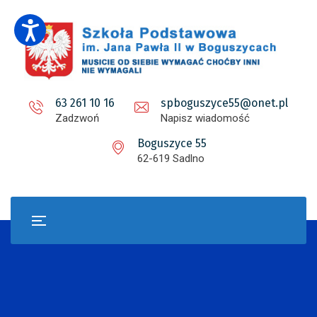
63 261 10 16
spboguszyce55@onet.pl
Zadzwoń
Napisz wiadomość
Boguszyce 55
62-619 Sadlno