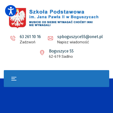
63 261 10 16
spboguszyce55@onet.pl
Zadzwoń
Napisz wiadomość
Boguszyce 55
62-619 Sadlno