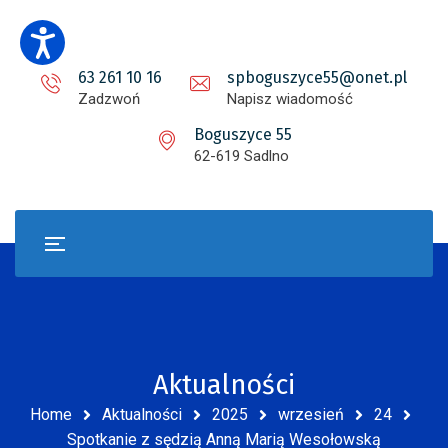
63 261 10 16
spboguszyce55@onet.pl
Zadzwoń
Napisz wiadomość
Boguszyce 55
62-619 Sadlno
Aktualności
Home
Aktualności
2025
wrzesień
24
Spotkanie z sędzią Anną Marią Wesołowską