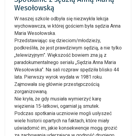
Wesołowską
W naszej szkole odbyła się niezwykła lekcja
wychowawcza, w której gościem była sędzia Anna
Maria Wesołowska.
Przedstawiając się dzieciom/młodzieży,
podkreśliła, że jest prawdziwym sędzią, a nie tylko
„telewizyjnym”. Większość bowiem zna ją z
paradokumentalnego serialu „Sędzia Anna Maria
Wesołowska”. Na sali rozpraw spędziła blisko 44
lata. Pierwszy wyrok wydała w 1981 roku.
Zajmowała się głównie przestępczością
zorganizowaną.
Nie kryła, że gdy musiała wymierzyć karę
więzienia 15-latkowi, ogarniał ją smutek.
Podczas spotkania uczniowie mogli usłyszeć
wiele historii opartych na faktach, które miały
uświadomić im, jakie konsekwencje mogą grozić
za zachowania uderzające w godność drugiego