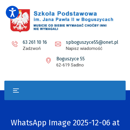
63 261 10 16
spboguszyce55@onet.pl
Zadzwoń
Napisz wiadomość
Boguszyce 55
62-619 Sadlno
WhatsApp Image 2025-12-06 at